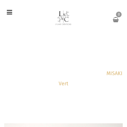
0
MISAKI Vert
Accueil
Bijoux
Boucles d'oreilles
MISAKI
Vert